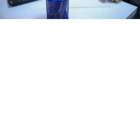
Yayınlanma:
08 Ağustos 2026 Cumartesi 00:01
Şırnak ili Kumçatı Belediye Başkanlığı, bünyesindeki
boş kadrolara ilk defa atanmak üzere 657 sayılı
Devlet Memurları Kanununa tabi memur alımı
yapacağını duyurdu.
İlana göre, Lisans mezunu adaylar arasından KPSS
en az 70 taban puan şartıyla 1 adet Bilgisayar
İşletmeni istihdam edilecek.
Kumçatı Belediye Başkanlığı tarafından yayımlanan
resmi ilana göre, Genel İdari Hizmetler (GİH) sınıfında