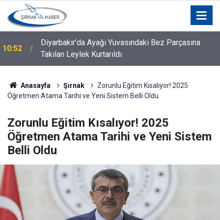
Diyarbakır’da Ayağı Yuvasındaki Bez Parçasına
10:52
Diyarbakır'da tedavi gören Şırnaklı vatandaş hayatını
Takılan Leylek Kurtarıldı
10:50
kaybetti!
Anasayfa
Şırnak
Zorunlu Eğitim Kısalıyor! 2025
Öğretmen Atama Tarihi ve Yeni Sistem Belli Oldu
Zorunlu Eğitim Kısalıyor! 2025
Öğretmen Atama Tarihi ve Yeni Sistem
Belli Oldu