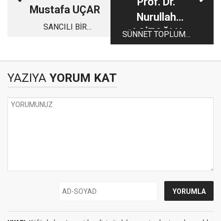
Prof. Dr.
Mustafa UÇAR
Nurullah
SANCILI BİR
AGİTOĞLU
SÜNNET TOPLUMU
SÜREÇTE OKULLAR
(1)
AÇILIRKEN
YAZIYA
YORUM KAT