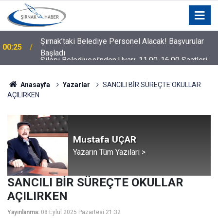
Silopi Belediyesi'nden Uyarı: 11.00-16.00 Saatleri
00:21
Arasında Dışarı Çıkmayın
Anasayfa
Yazarlar
SANCILI BİR SÜREÇTE OKULLAR
AÇILIRKEN
Mustafa UÇAR
Yazarın Tüm Yazıları >
SANCILI BİR SÜREÇTE OKULLAR
AÇILIRKEN
Yayınlanma:
08 Eylül 2025 Pazartesi 21:32