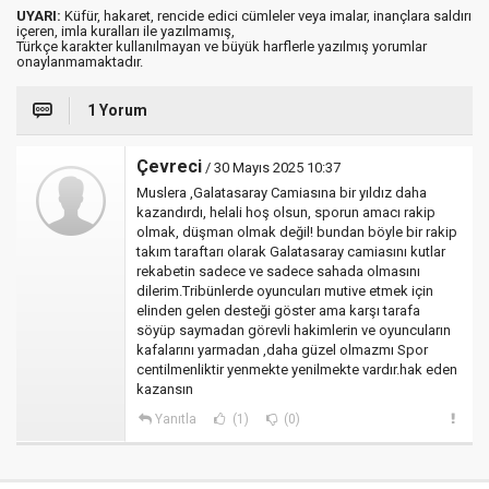
UYARI:
Küfür, hakaret, rencide edici cümleler veya imalar, inançlara saldırı
içeren, imla kuralları ile yazılmamış,
Türkçe karakter kullanılmayan ve büyük harflerle yazılmış yorumlar
onaylanmamaktadır.
1 Yorum
Çevreci
/ 30 Mayıs 2025 10:37
Muslera ,Galatasaray Camiasına bir yıldız daha
kazandırdı, helali hoş olsun, sporun amacı rakip
olmak, düşman olmak değil! bundan böyle bir rakip
takım taraftarı olarak Galatasaray camiasını kutlar
rekabetin sadece ve sadece sahada olmasını
dilerim.Tribünlerde oyuncuları mutive etmek için
elinden gelen desteği göster ama karşı tarafa
söyüp saymadan görevli hakimlerin ve oyuncuların
kafalarını yarmadan ,daha güzel olmazmı Spor
centilmenliktir yenmekte yenilmekte vardır.hak eden
kazansın
Yanıtla
(1)
(0)