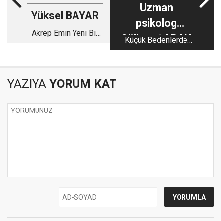
Uzman
Yüksel BAYAR
psikolog
Akrep Emin Yeni Bir
Gülizar ŞARAN
Küçük Bedenlerde
Teori Geliştirmiş
Büyük Zehir: Madde
Bağımlılığı Sessizce
Büyüyor”
YAZIYA
YORUM KAT