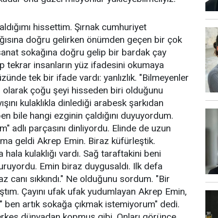
ldığımı hissettim. Şırnak cumhuriyet
ğısına doğru gelirken önümden geçen bir çok
sanat sokağına doğru gelip bir bardak çay
p tekrar insanların yüz ifadesini okumaya
ünde tek bir ifade vardı: yanlızlık. "Bilmeyenler
gu olarak çoğu şeyi hisseden biri olduğunu
ışını kulaklıkla dinlediği arabesk şarkıdan
ben bile hangi ezginin çaldığını duyuyordum.
m" adlı parçasını dinliyordu. Elinde de uzun
ıma geldi Akrep Emin. Biraz küfürleştik.
ala kulaklığı vardı. Sağ taraftakini beni
uruyordu. Emin biraz duygusaldı. Ilk defa
iraz canı sıkkındı." Ne olduğunu sordum. "Bir
tım. Çayını ufak ufak yudumlayan Akrep Emin,
" ben artık sokağa çıkmak istemiyorum" dedi.
erkes dünyadan kopmuş gibi. Onları görünce