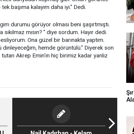
tek başıma kalayım daha iyi." Dedi.
gim durumu görüyor olması beni şaşırtmıştı.
 sıkılmaz mısın? " diye sordum. Hayır dedi.
besliyorum. Ona güzel bir barınakta yaptım.
ü dinleyeceğim, hemde görüntülü." Diyerek son
 tutan Akrep Emin'in hiç birimiz kadar yanlız
Şı
Al
LU
Nail Kadırhan - Kelam