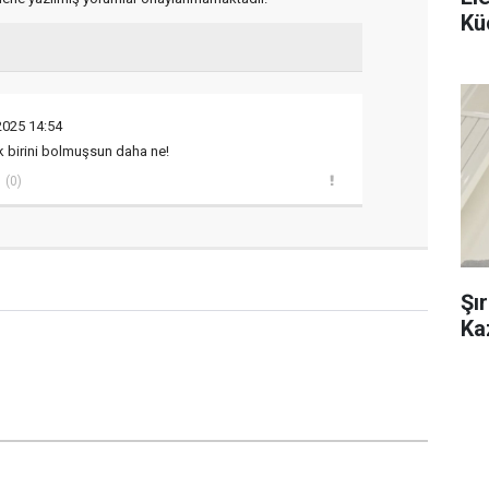
Kü
2025 14:54
k birini bolmuşsun daha ne!
(0)
Şı
Ka