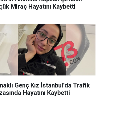
çük Miraç Hayatını Kaybetti
rnaklı Genç Kız İstanbul’da Trafik
zasında Hayatını Kaybetti