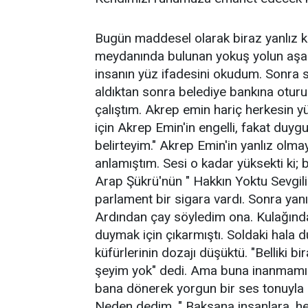
Bugün maddesel olarak biraz yanlız ka
meydanında bulunan yokuş yolun aşa
insanın yüz ifadesini okudum. Sonra 
aldıktan sonra belediye bankına oturu
çalıştım. Akrep emin hariç herkesin yüz
için Akrep Emin'in engelli, fakat duy
belirteyim." Akrep Emin'in yanlız olmay
anlamıştım. Sesi o kadar yüksekti ki; 
Arap Şükrü'nün " Hakkın Yoktu Sevgili
parlament bir sigara vardı. Sonra yan
Ardından çay söyledim ona. Kulağında h
duymak için çıkarmıştı. Soldaki hala d
küfürlerinin dozajı düşüktü. "Belliki b
şeyim yok" dedi. Ama buna inanmamış
bana dönerek yorgun bir ses tonuyla 
Neden dedim. " Baksana insanlara, h