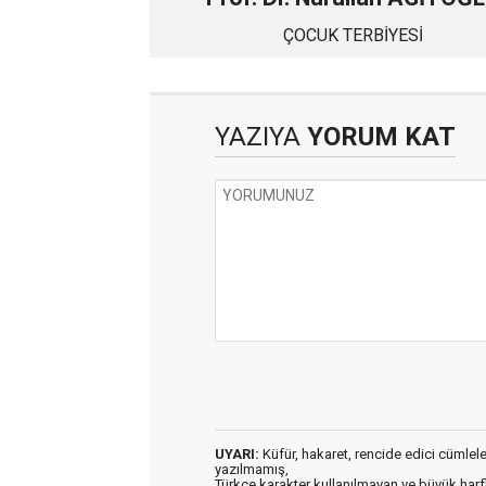
ÇOCUK TERBİYESİ
YAZIYA
YORUM KAT
UYARI:
Küfür, hakaret, rencide edici cümleler 
yazılmamış,
Türkçe karakter kullanılmayan ve büyük har