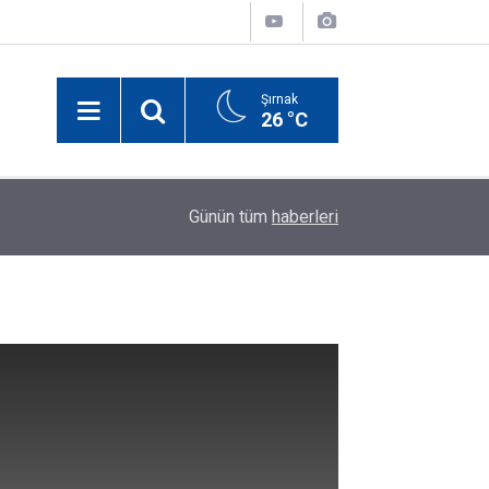
Şırnak
26 °C
00:12
Şırnaklı Genç Kız İstanbul’da Trafik Kazasında H
Günün tüm
haberleri