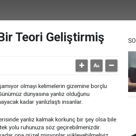
ir Teori Geliştirmiş
SO
şamıyor olmayı kelimelerin gizemine borçlu
 Günümüz dünyasına yanlız olduğunu
yacak kadar yanlızlaştı insanlar.
risinde yanlız kalmak korkunç bir şey olsa bile
tek yolu ruhunuza söz geçirebilmenizdir.
dar ona güzel misyonlar yükleyebilmeliyiz.