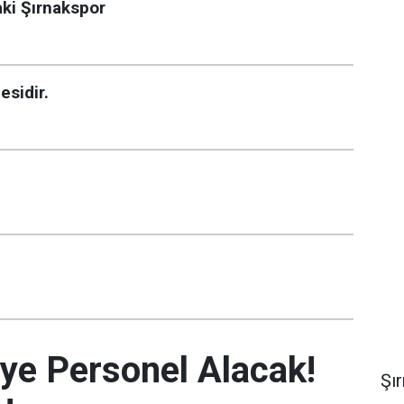
aki Şırnakspor
sidir.
iye Personel Alacak!
Şı