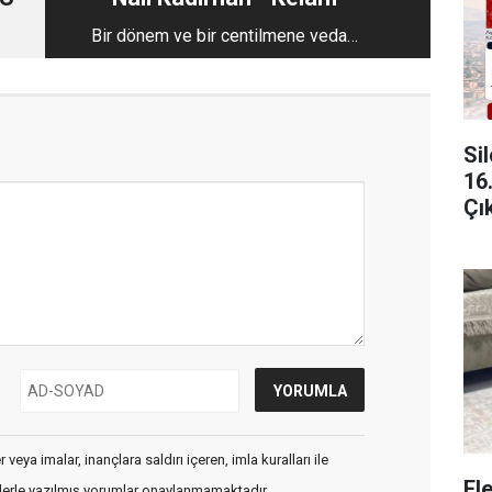
Bir dönem ve bir centilmene veda…
Si
16
Çı
veya imalar, inançlara saldırı içeren, imla kuralları ile
El
flerle yazılmış yorumlar onaylanmamaktadır.