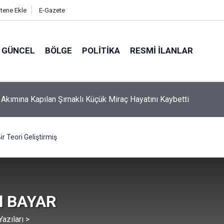
itene Ekle
E-Gazete
GÜNCEL
BÖLGE
POLITIKA
RESMI İLANLAR
k Akımına Kapılan Şırnaklı Küçük Miraç Hayatını Kaybetti
r Teori Geliştirmiş
l BAYAR
azıları >