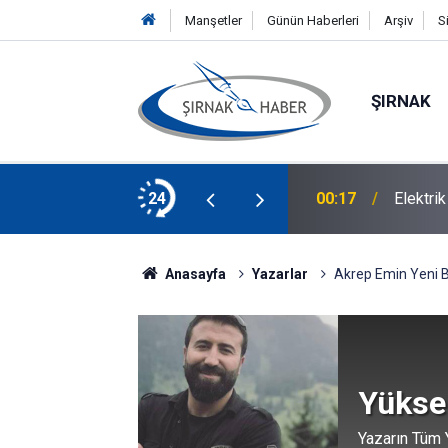
Manşetler
Günün Haberleri
Arşiv
S
ŞIRNAK
.00-16.00 Saatleri Arasında Dışarı Çıkmayın
24
00:17
Elektri
Anasayfa
Yazarlar
Akrep Emin Yeni Bi
Yükse
Yazarın Tüm Y