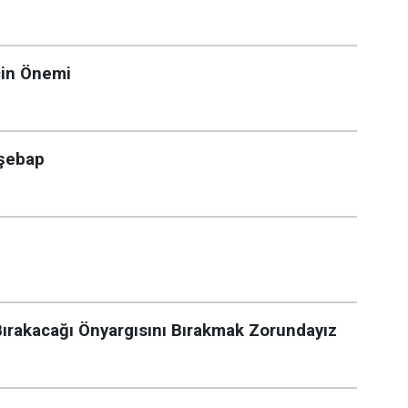
çin Önemi
şşebap
Bırakacağı Önyargısını Bırakmak Zorundayız