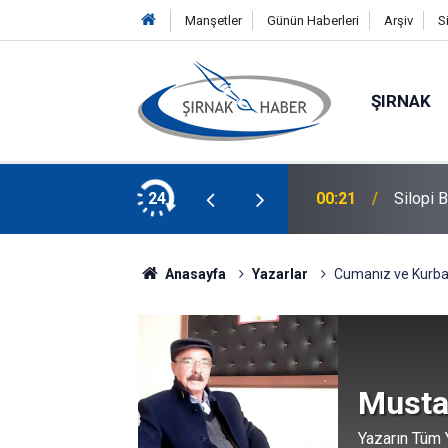
Manşetler
Günün Haberleri
Arşiv
S
ŞIRNAK
lacak! Başvurular Başladı
24
00:21
Silopi 
Anasayfa
Yazarlar
Cumanız ve Kurba
Musta
Yazarın Tüm Y