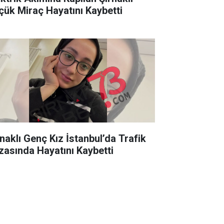
çük Miraç Hayatını Kaybetti
rnaklı Genç Kız İstanbul’da Trafik
zasında Hayatını Kaybetti