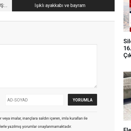
Ş:
Işıklı ayakkabı ve bayram
Si
16
Çı
veya imalar, inançlara saldırı içeren, imla kuralları ile
flerle yazılmış yorumlar onaylanmamaktadır.
El