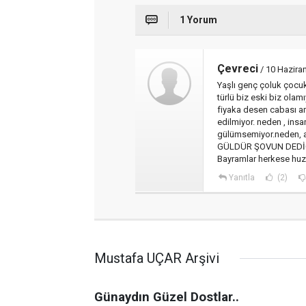
1 Yorum
Çevreci
/ 10 Hazira
Yaşlı genç çoluk çocuk 
türlü biz eski biz ola
fiyaka desen cabası a
edilmiyor. neden , insa
gülümsemiyor.neden,
GÜLDÜR ŞOVUN DEDİĞ 
Bayramlar herkese huz
Yanıtla
(2)
Mustafa UÇAR Arşivi
Günaydın Güzel Dostlar..