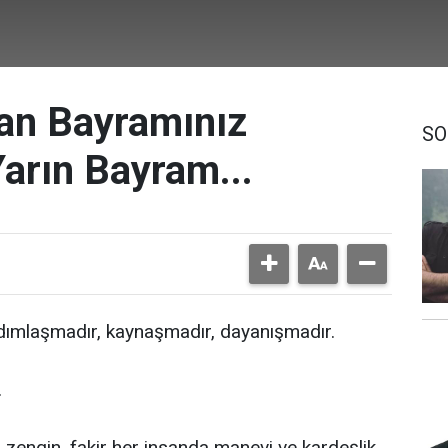
an Bayramınız
SO
arın Bayram...
rdımlaşmadır, kaynaşmadır, dayanışmadır.
.
 zengin, fakir her insanda manevi ve kardeşlik