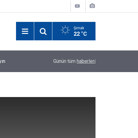
Şırnak
22 °C
yın
00:17
Elektrik Akımına Kapılan Şırnaklı Küçük Miraç Ha
Günün tüm
haberleri