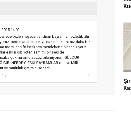
Kü
n 2025 14:02
ailece bizleri heyecanlandıran bayramları özledik .Bir
mıyoruz. neden acaba ,eskiye nazaran karnımız daha tok
ma moraller sıfır koskoca memlekette 5 hane ziyaret
nlar eskisi gibi içten samimi bir şekilde
 acaba çokmu omutsuzuz bilemiyorum.GÜLDÜR
GİBİ NERDE O ESKİ BAYRAMLAR.dİni ve Milli
ur ve mutluluk getirsin.Hocam.
(0)
Şı
Ka