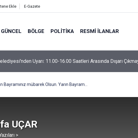
itene Ekle
E-Gazete
GÜNCEL
BÖLGE
POLITIKA
RESMI İLANLAR
Belediyesi'nden Uyarı: 11.00-16.00 Saatleri Arasında Dışarı Çıkma
n Bayramınız mübarek Olsun. Yarın Bayram...
fa UÇAR
azıları >