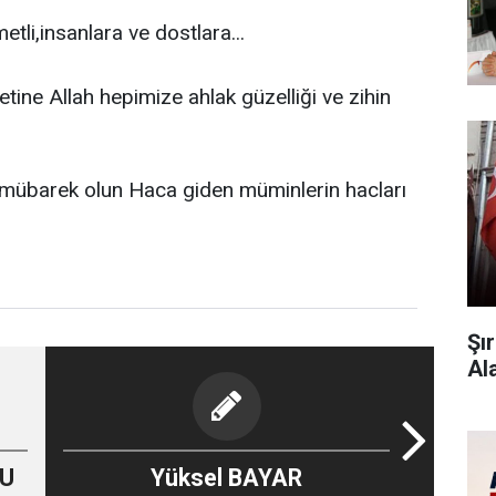
tli,insanlara ve dostlara...
ne Allah hepimize ahlak güzelliği ve zihin
mübarek olun Haca giden müminlerin hacları
Şı
Al
LU
Yüksel BAYAR