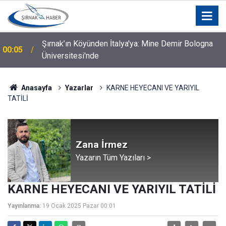
Silopi İçin Kurumlar ve STK'lar Bir Araya Geldi: Hangi
00:04
Talepler Gündeme Geldi?
Anasayfa
Yazarlar
KARNE HEYECANI VE YARIYIL
TATİLİ
Zana İrmez
Yazarın Tüm Yazıları >
KARNE HEYECANI VE YARIYIL TATİLİ
Yayınlanma:
19 Ocak 2025 Pazar 00:01