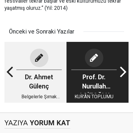
festivaller tekrar başlar ve eski kültürümüzü tekrar
yaşatmış oluruz.” (Yıl: 2014)
Önceki ve Sonraki Yazılar
Dr. Ahmet
Prof. Dr.
Gülenç
Nurullah
AGİTOĞLU
Belgelerle Şırnak
KUR’ÂN TOPLUMU
Tarihi (1)
YAZIYA
YORUM KAT