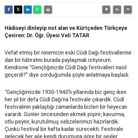
Hâdiseyi dinleyip not alan ve Kürtçeden Türkçeye
Çeviren: Dr. Öğr. Üyesi Veli TATAR
Vefat etmiş bir ninemizin eski Cûdi Dağı festivallerine
dair bir hâtıratını burada paylaşmak istiyorum.
Kendisine “Gençliğinizde Cûdî Dağı festivalleri nasıl
geçerdi?” diye sorduğumda şöyle anlatmaya başladı:
“Gençliğimizde 1930-1940’lı yıllarında biz genç iken
her yıl bir defa Cûdî Dağı’na festivale çıkardık. Cûdî
festivalinin yaklaştığı zamanlarda bizleri bir heyecan
sarardı. Günler öncesinden ekmek pişirir; kavurma,
otlu peynir, kurutulmuş sebzelerimizi hazırlardık.
Çünkü festival bir hafta kadar sürecekti. Festivale
gelecek her aile kendi durumuna göre bir şeyler