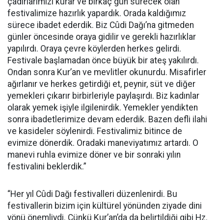
çadırlarımızı kurar ve birkaç gün sürecek olan
festivalimize hazırlık yapardık. Orada kaldığımız
sürece ibadet ederdik. Biz Cûdi Dağı’na gitmeden
günler öncesinde oraya gidilir ve gerekli hazırlıklar
yapılırdı. Oraya çevre köylerden herkes gelirdi.
Festivale başlamadan önce büyük bir ateş yakılırdı.
Ondan sonra Kur’an ve mevlitler okunurdu. Misafirler
ağırlanır ve herkes getirdiği et, peynir, süt ve diğer
yemekleri çıkarır birbirleriyle paylaşırdı. Biz kadınlar
olarak yemek işiyle ilgilenirdik. Yemekler yendikten
sonra ibadetlerimize devam ederdik. Bazen defli ilahi
ve kasideler söylenirdi. Festivalimiz bitince de
evimize dönerdik. Oradaki maneviyatımız artardı. O
manevi ruhla evimize döner ve bir sonraki yılın
festivalini beklerdik.”
“Her yıl Cûdi Dağı festivalleri düzenlenirdi. Bu
festivallerin bizim için kültürel yönünden ziyade dini
yönü önemliydi. Çünkü Kur’an’da da belirtildiği gibi Hz.