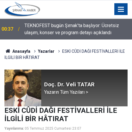
i
TEKNOFEST bugün Şırnak’ta başlıyor: Ücretsiz
00:37
ulaşım, konser ve program detayı açıklandı
Anasayfa
Yazarlar
ESKİ CÛDİ DAĞI FESTİVALLERİ İLE
İLGİLİ BİR HÂTIRAT
Doç. Dr. Veli TATAR
Yazarın Tüm Yazıları >
ESKİ CÛDİ DAĞI FESTİVALLERİ İLE
İLGİLİ BİR HÂTIRAT
Yayınlanma:
05 Temmuz 2025 Cumartesi 23:07