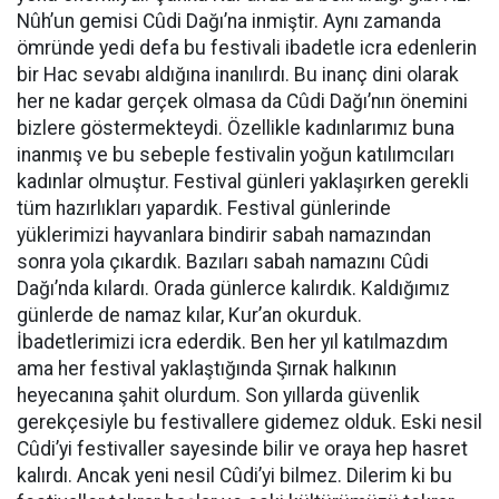
Nûh’un gemisi Cûdi Dağı’na inmiştir. Aynı zamanda
ömründe yedi defa bu festivali ibadetle icra edenlerin
bir Hac sevabı aldığına inanılırdı. Bu inanç dini olarak
her ne kadar gerçek olmasa da Cûdi Dağı’nın önemini
bizlere göstermekteydi. Özellikle kadınlarımız buna
inanmış ve bu sebeple festivalin yoğun katılımcıları
kadınlar olmuştur. Festival günleri yaklaşırken gerekli
tüm hazırlıkları yapardık. Festival günlerinde
yüklerimizi hayvanlara bindirir sabah namazından
sonra yola çıkardık. Bazıları sabah namazını Cûdi
Dağı’nda kılardı. Orada günlerce kalırdık. Kaldığımız
günlerde de namaz kılar, Kur’an okurduk.
İbadetlerimizi icra ederdik. Ben her yıl katılmazdım
ama her festival yaklaştığında Şırnak halkının
heyecanına şahit olurdum. Son yıllarda güvenlik
gerekçesiyle bu festivallere gidemez olduk. Eski nesil
Cûdi’yi festivaller sayesinde bilir ve oraya hep hasret
kalırdı. Ancak yeni nesil Cûdi’yi bilmez. Dilerim ki bu