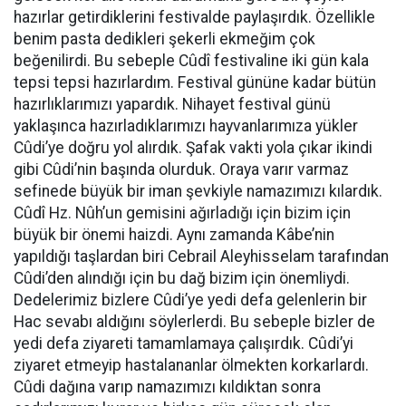
hazırlar getirdiklerini festivalde paylaşırdık. Özellikle
benim pasta dedikleri şekerli ekmeğim çok
beğenilirdi. Bu sebeple Cûdî festivaline iki gün kala
tepsi tepsi hazırlardım. Festival gününe kadar bütün
hazırlıklarımızı yapardık. Nihayet festival günü
yaklaşınca hazırladıklarımızı hayvanlarımıza yükler
Cûdi’ye doğru yol alırdık. Şafak vakti yola çıkar ikindi
gibi Cûdi’nin başında olurduk. Oraya varır varmaz
sefinede büyük bir iman şevkiyle namazımızı kılardık.
Cûdî Hz. Nûh’un gemisini ağırladığı için bizim için
büyük bir önemi haizdi. Aynı zamanda Kâbe’nin
yapıldığı taşlardan biri Cebrail Aleyhisselam tarafından
Cûdi’den alındığı için bu dağ bizim için önemliydi.
Dedelerimiz bizlere Cûdi’ye yedi defa gelenlerin bir
Hac sevabı aldığını söylerlerdi. Bu sebeple bizler de
yedi defa ziyareti tamamlamaya çalışırdık. Cûdi’yi
ziyaret etmeyip hastalananlar ölmekten korkarlardı.
Cûdi dağına varıp namazımızı kıldıktan sonra