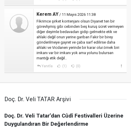
Kerem AY
/ 11 Mayıs 2026 11:38
Fikrimce şirket kontenjanı olsun Diyanet ten bir
görevliymiş gibi cebinden beş kuruş ücret vermeyen
diğer deyimle bedavadan gidip gelmekte etik ve
ahlaki değil onun yerine gariban Fakir bir birey
gönderilmeye gayret ve çaba sarf edilirse daha
ahlaki ve Vicdanen yerinde bir karar olur.örnek biri
imkanı var bir imkanı yok ama yolunu bulursan
mantığı etik değil..
Yanıtla
(1)
(0)
Doç. Dr. Veli TATAR Arşivi
Doç. Dr. Veli Tatar’dan Cûdî Festivalleri Üzerine
Duygulandıran Bir Değerlendirme