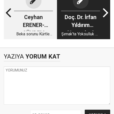
Ceyhan
Doç. Dr. İrfan
ERENER-
Yıldırım
GÜNDEM
(Sosyolog)
Beka sorunu Kürtler
Şırnak’ta Yoksulluk Bir
mi?
Kader mi?
YAZIYA
YORUM KAT