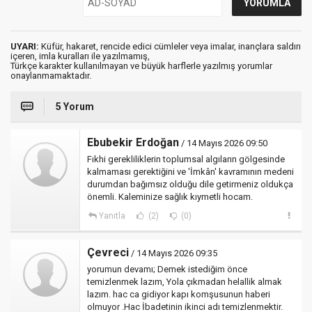
UYARI:
Küfür, hakaret, rencide edici cümleler veya imalar, inançlara saldırı
içeren, imla kuralları ile yazılmamış,
Türkçe karakter kullanılmayan ve büyük harflerle yazılmış yorumlar
onaylanmamaktadır.
5 Yorum
Ebubekir Erdoğan
/ 14 Mayıs 2026 09:50
Fıkhi gerekliliklerin toplumsal algıların gölgesinde
kalmaması gerektiğini ve 'İmkân' kavramının medeni
durumdan bağımsız olduğu dile getirmeniz oldukça
önemli. Kaleminize sağlık kıymetli hocam.
Yanıtla
(2)
(0)
Çevreci
/ 14 Mayıs 2026 09:35
yorumun devamı; Demek istediğim önce
temizlenmek lazım, Yola çıkmadan helallik almak
lazım. hac ca gidiyor kapı komşusunun haberi
olmuyor .Hac İbadetinin ikinci adı temizlenmektir.