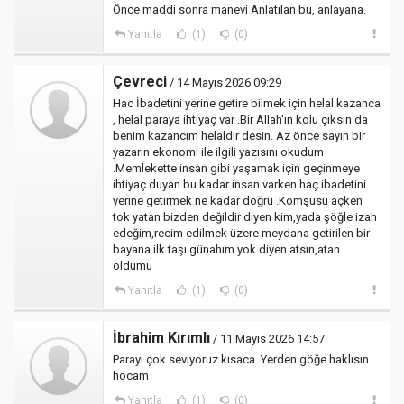
Önce maddi sonra manevi Anlatılan bu, anlayana.
Yanıtla
(1)
(0)
Çevreci
/ 14 Mayıs 2026 09:29
Hac İbadetini yerine getire bilmek için helal kazanca
, helal paraya ihtiyaç var .Bir Allah'ın kolu çıksın da
benim kazancım helaldir desin. Az önce sayın bir
yazarın ekonomi ile ilgili yazısını okudum
.Memlekette insan gibi yaşamak için geçinmeye
ihtiyaç duyan bu kadar insan varken haç ibadetini
yerine getirmek ne kadar doğru .Komşusu açken
tok yatan bizden değildir diyen kim,yada şöğle izah
edeğim,recim edilmek üzere meydana getirilen bir
bayana ilk taşı günahım yok diyen atsın,atan
oldumu
Yanıtla
(1)
(0)
İbrahim Kırımlı
/ 11 Mayıs 2026 14:57
Parayı çok seviyoruz kısaca. Yerden göğe haklısın
hocam
Yanıtla
(1)
(0)