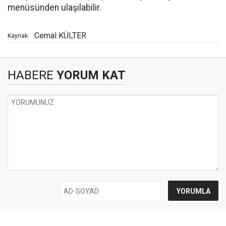
menüsünden ulaşılabilir.
Cemal KÜLTER
Kaynak:
HABERE
YORUM KAT
UYARI:
Küfür, hakaret, rencide edici cümleler veya imalar, inançlara saldırı