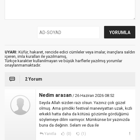
UYARI:
Küfür, hakaret, rencide edici cümleler veya imalar, inançlara saldırı
içeren, imla kuralları ile yazılmamış,
Türkçe karakter kullanılmayan ve büyük harflerle yazılmış yorumlar
onaylanmamaktadır.
2 Yorum
Nedim arasan
/ 26 Haziran 2026 08:52
Seyda Allah sizden razı olsun. Yazınız çok güzel
olmuş. Ama şimdiki festival maneviyattan uzak, kızlı
erkekli hatta daha da kötüsü gözümle gördüğümü
söylemeye dilim varmıyor. Mümkünse bir yazınızda
buna da değinin. Selam ve dua ile
Yanıtla
(0)
(1)