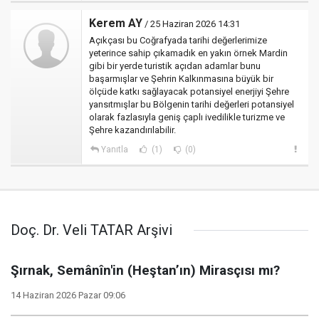
Kerem AY
/ 25 Haziran 2026 14:31
Açıkçası bu Coğrafyada tarihi değerlerimize
yeterince sahip çıkamadık en yakın örnek Mardin
gibi bir yerde turistik açıdan adamlar bunu
başarmışlar ve Şehrin Kalkınmasına büyük bir
ölçüde katkı sağlayacak potansiyel enerjiyi Şehre
yansıtmışlar bu Bölgenin tarihi değerleri potansiyel
olarak fazlasıyla geniş çaplı ivedilikle turizme ve
Şehre kazandırılabilir.
Yanıtla
(1)
(0)
Doç. Dr. Veli TATAR Arşivi
Şırnak, Semânîn'in (Heştan’ın) Mirasçısı mı?
14 Haziran 2026 Pazar 09:06