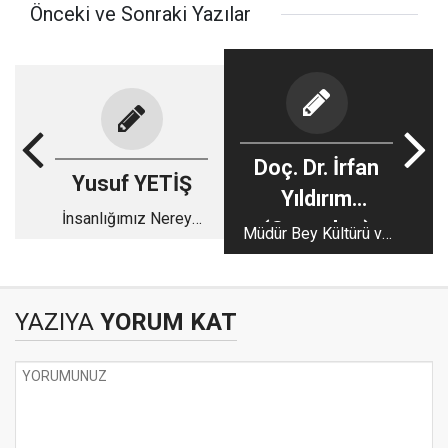
Önceki ve Sonraki Yazılar
Doç. Dr. İrfan
Yusuf YETİŞ
Yıldırım
İnsanlığımız Nereye
(Sosyolog)
Müdür Bey Kültürü ve
Gidiyor? Bir Öz
Şırnak
Eleştiri Çağrısı
YAZIYA
YORUM KAT