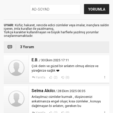
UYARI:
Küfür, hakaret, rencide edici cümleler veya imalar, inançlara saldırı
içeren, imla kuralları ile yazılmamış,
Türkçe karakter kullanılmayan ve büyük harflerle yazılmış yorumlar
onaylanmamaktadır.
3 Yorum
E.B.
/ 30 Ekim 2025 17:11
Çok derin ve güzel bir anlatım olmuş elinize ve
yüreğinize sağlık ❤️
Yanıtla
(2)
(0)
Selma Akılcı
/ 28 Ekim 2025 00:35
Anlaşılmaz cümleler kurmak , düşüncenizi
ankatmanıza engel oluyır, kısa cümleler , konuyu
dağıtmayan bi anlatım, gereken bu
Yanıtla
(2)
(0)