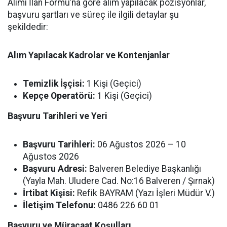
Alımı İlan Formu’na göre alım yapılacak pozisyonlar,
başvuru şartları ve süreç ile ilgili detaylar şu
şekildedir:
Alım Yapılacak Kadrolar ve Kontenjanlar
Temizlik İşçisi:
1 Kişi (Geçici)
Kepçe Operatörü:
1 Kişi (Geçici)
Başvuru Tarihleri ve Yeri
Başvuru Tarihleri:
06 Ağustos 2026 – 10
Ağustos 2026
Başvuru Adresi:
Balveren Belediye Başkanlığı
(Yayla Mah. Uludere Cad. No:16 Balveren / Şırnak)
İrtibat Kişisi:
Refik BAYRAM (Yazı İşleri Müdür V.)
İletişim Telefonu:
0486 226 60 01
Başvuru ve Müracaat Koşulları