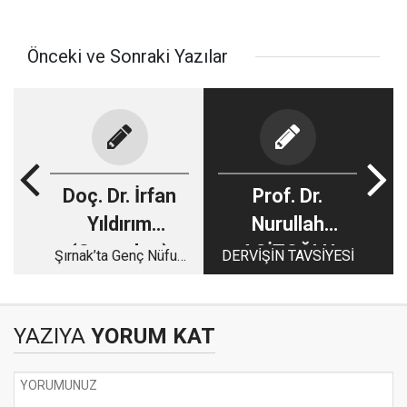
Önceki ve Sonraki Yazılar
Doç. Dr. İrfan
Prof. Dr.
Yıldırım
Nurullah
(Sosyolog)
AGİTOĞLU
Şırnak’ta Genç Nüfus
DERVİŞİN TAVSİYESİ
Var… Peki Gelecek
Nerede?
YAZIYA
YORUM KAT