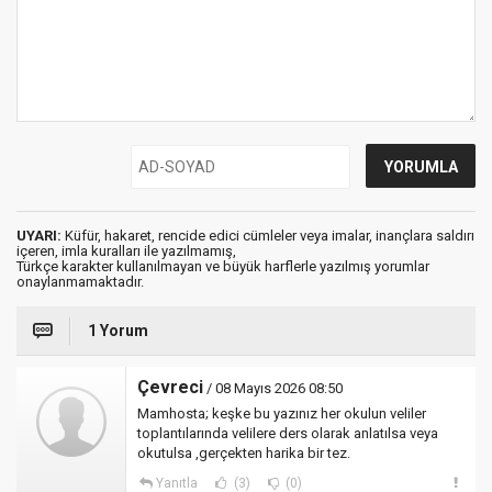
UYARI:
Küfür, hakaret, rencide edici cümleler veya imalar, inançlara saldırı
içeren, imla kuralları ile yazılmamış,
Türkçe karakter kullanılmayan ve büyük harflerle yazılmış yorumlar
onaylanmamaktadır.
1 Yorum
Çevreci
/ 08 Mayıs 2026 08:50
Mamhosta; keşke bu yazınız her okulun veliler
toplantılarında velilere ders olarak anlatılsa veya
okutulsa ,gerçekten harika bir tez.
Yanıtla
(3)
(0)