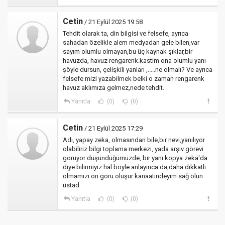
Cetin
/ 21 Eylül 2025 19:58
Tehdit olarak ta, din bilgisi ve felsefe, ayrıca
sahadan özelikle alem medyadan gele bilen,var
sayım olumlu olmayan,bu üç kaynak şıklar,bir
havuzda, havuz rengarenk.kastim ona olumlu yanı
şöyle dursun, çelişkili yanları ,.....ne olmalı? Ve ayrıca
felsefe mizi yazabilmek belki o zaman rengarenk
havuz aklımıza gelmez,nede tehdit.
Yanıtla
(0)
(0)
Cetin
/ 21 Eylül 2025 17:29
Adı, yapay zeka, olmasından bile,bir nevi,yanılıyor
olabiliriz.bilgi toplama merkezi, yada arşiv görevi
görüyor düşündüğümüzde, bir yanı kopya zeka'da
diye bilirmiyiz.hal böyle anlayınca da,daha dikkatli
olmamızı ön görü oluşur kanaatindeyim.sağ olun
üstad.
Yanıtla
(0)
(0)