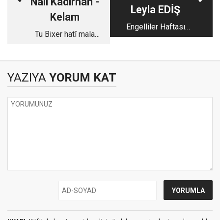
Nail Kadırhan -
Leyla EDİŞ
Kelam
Engelliler Haftası
Tu Bixer hatî mala
Üzerine…
xwe…
YAZIYA
YORUM KAT