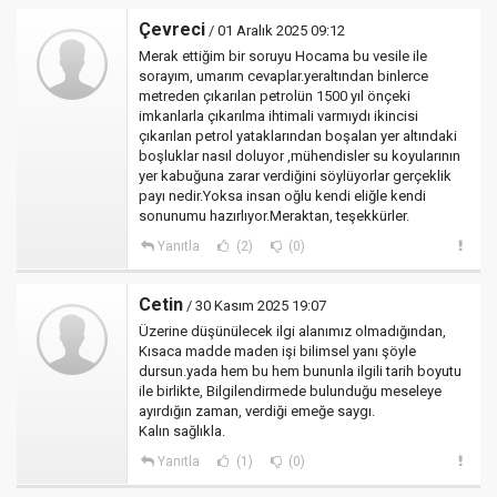
Çevreci
/ 01 Aralık 2025 09:12
Merak ettiğim bir soruyu Hocama bu vesile ile
sorayım, umarım cevaplar.yeraltından binlerce
metreden çıkarılan petrolün 1500 yıl önçeki
imkanlarla çıkarılma ihtimali varmıydı ikincisi
çıkarılan petrol yataklarından boşalan yer altındaki
boşluklar nasıl doluyor ,mühendisler su koyularının
yer kabuğuna zarar verdiğini söylüyorlar gerçeklik
payı nedir.Yoksa insan oğlu kendi eliğle kendi
sonunumu hazırlıyor.Meraktan, teşekkürler.
Yanıtla
(2)
(0)
Cetin
/ 30 Kasım 2025 19:07
Üzerine düşünülecek ilgi alanımız olmadığından,
Kısaca madde maden işi bilimsel yanı şöyle
dursun.yada hem bu hem bununla ilgili tarih boyutu
ile birlikte, Bilgilendirmede bulunduğu meseleye
ayırdığın zaman, verdiği emeğe saygı.
Kalın sağlıkla.
Yanıtla
(1)
(0)