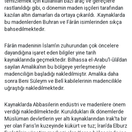
temizlemek için kullanılan bazı araç ve gereçlere
rastlanıldığı gibi, o dönemin maden işçileri tarafından
kazılan altın damarları da ortaya çıkarıldı. .Kaynaklarda
bu madenlerden Buhran ve Fârân isimlerinden sıkça
bahsedilmektedir.
Fârân madeninin İslam’ın zuhurundan çok öncelere
dayandığına işaret eden bilgiler yine tarih
kaynaklarında geçmektedir. Bilhassa el-Arabu’l-ûlâ’dan
sayılan Amalika’nın bu bölgeye yerleşmesiyle
madenciliğin başladığı nakledilmiştir. Amalika daha
sonra Beni Süleym ve Belî kabilelerinin madencilikle
uğraştığı nakledilmektedir.
Kaynaklarda Abbasilerin endüstri ve madenlere önem
verdiği nakledilmektedir. Kuruldukları ilk dönemlerde
Müslüman devletlerin yer altı kaynaklarından Irak’ta bir
yer olan Faris’in kuzeyinde kükürt ve tuz; İran'da Elburz