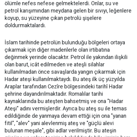
ölümle nefes nefese gelmektelerdi. Onlar, su ve
petrol karışımından meydana gelen bir sıvıyı, leğenlere
koyup, su yüzeyine çıkan petrolü şişelere
doldurmaktalardı.
İslam tarihinde petrolün bulunduğu bölgeleri ortaya
çıkarmak için diğer madenlerle olan irtibatına
değinmek yerinde olacaktır. Petrol ile yakından ilişkili
olan barut, icât edilmeden ve ateşli silahlar
kullanılmadan önce savaşlarda yangın çıkarmak için
Hadar ateşi kullanılmaktaydı. Bu ateş ilk üç yüzyılda
Araplar tarafından Cezîre bölgesindeki tarihî Hadar
şehrine dayandırılmaktadır. Romalılar tarihi
kaynaklarında bu ateşten bahsetmiş ve ona "Hadar
Ateşi" adını vermişlerdir. Ayrıca bu ateş su ile temas
edildiğinde de yanmaya devam ettiği için ona "yanan
fitil", "alev" yani alevlenmiş ateş ve "güçlü alevi
bulunan meşale", gibi adlar verilmiştir. Bu ateşin