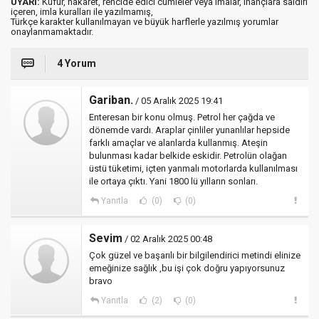
UYARI:
Küfür, hakaret, rencide edici cümleler veya imalar, inançlara saldırı
içeren, imla kuralları ile yazılmamış,
Türkçe karakter kullanılmayan ve büyük harflerle yazılmış yorumlar
onaylanmamaktadır.
4 Yorum
Gariban.
/ 05 Aralık 2025 19:41
Enteresan bir konu olmuş. Petrol her çağda ve
dönemde vardı. Araplar çinliler yunanlılar hepside
farklı amaçlar ve alanlarda kullanmış. Ateşin
bulunması kadar belkide eskidir. Petrolün olağan
üstü tüketimi, içten yanmalı motorlarda kullanılması
ile ortaya çıktı. Yani 1800 lü yılların sonları.
Yanıtla
(0)
(0)
Sevim
/ 02 Aralık 2025 00:48
Çok güzel ve başarılı bir bilgilendirici metindi elinize
emeğinize sağlık ,bu işi çok doğru yapıyorsunuz
bravo
Yanıtla
(2)
(0)