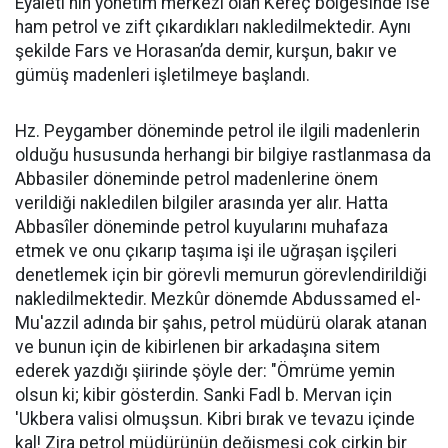
Eyaleti'nin yönetim merkezi olan Kereç bölgesinde ise
ham petrol ve zift çıkardıkları nakledilmektedir. Aynı
şekilde Fars ve Horasan’da demir, kurşun, bakır ve
gümüş madenleri işletilmeye başlandı.
Hz. Peygamber döneminde petrol ile ilgili madenlerin
olduğu hususunda herhangi bir bilgiye rastlanmasa da
Abbasiler döneminde petrol madenlerine önem
verildiği nakledilen bilgiler arasında yer alır. Hatta
Abbasîler döneminde petrol kuyularını muhafaza
etmek ve onu çıkarıp taşıma işi ile uğraşan işçileri
denetlemek için bir görevli memurun görevlendirildiği
nakledilmektedir. Mezkûr dönemde Abdussamed el-
Mu'azzil adında bir şahıs, petrol müdürü olarak atanan
ve bunun için de kibirlenen bir arkadaşına sitem
ederek yazdığı şiirinde şöyle der: "Ömrüme yemin
olsun ki; kibir gösterdin. Sanki Fadl b. Mervan için
'Ukbera valisi olmuşsun. Kibri bırak ve tevazu içinde
kal! Zira petrol müdürünün değişmesi çok çirkin bir