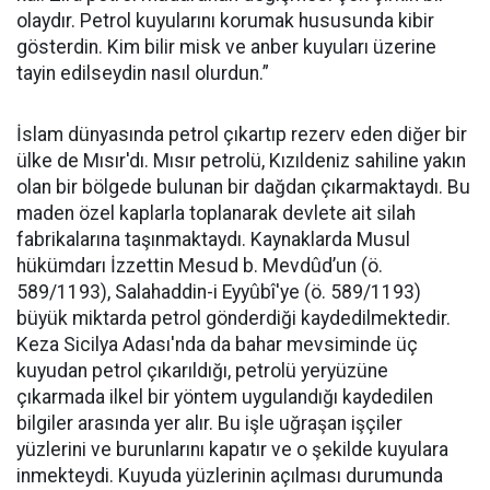
olaydır. Petrol kuyularını korumak hususunda kibir
gösterdin. Kim bilir misk ve anber kuyuları üzerine
tayin edilseydin nasıl olurdun.”
İslam dünyasında petrol çıkartıp rezerv eden diğer bir
ülke de Mısır'dı. Mısır petrolü, Kızıldeniz sahiline yakın
olan bir bölgede bulunan bir dağdan çıkarmaktaydı. Bu
maden özel kaplarla toplanarak devlete ait silah
fabrikalarına taşınmaktaydı. Kaynaklarda Musul
hükümdarı İzzettin Mesud b. Mevdûd’un (ö.
589/1193), Salahaddin-i Eyyûbî'ye (ö. 589/1193)
büyük miktarda petrol gönderdiği kaydedilmektedir.
Keza Sicilya Adası'nda da bahar mevsiminde üç
kuyudan petrol çıkarıldığı, petrolü yeryüzüne
çıkarmada ilkel bir yöntem uygulandığı kaydedilen
bilgiler arasında yer alır. Bu işle uğraşan işçiler
yüzlerini ve burunlarını kapatır ve o şekilde kuyulara
inmekteydi. Kuyuda yüzlerinin açılması durumunda