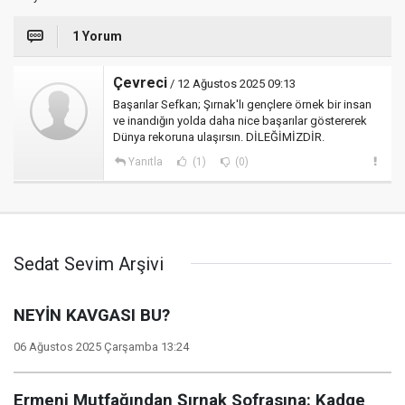
1 Yorum
Çevreci
/ 12 Ağustos 2025 09:13
Başarılar Sefkan; Şırnak'lı gençlere örnek bir insan
ve inandığın yolda daha nice başarılar göstererek
Dünya rekoruna ulaşırsın. DİLEĞİMİZDİR.
Yanıtla
(1)
(0)
Sedat Sevim Arşivi
NEYİN KAVGASI BU?
06 Ağustos 2025 Çarşamba 13:24
Ermeni Mutfağından Şırnak Sofrasına: Kadge