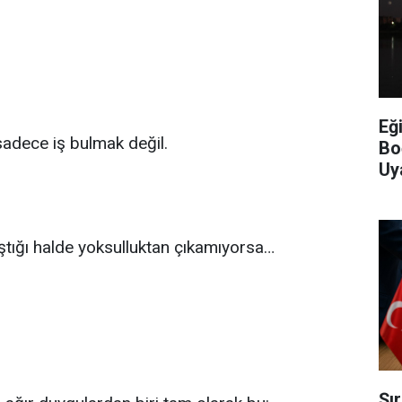
Eğ
sadece iş bulmak değil.
Bo
Uy
ıştığı halde yoksulluktan çıkamıyorsa…
Şı