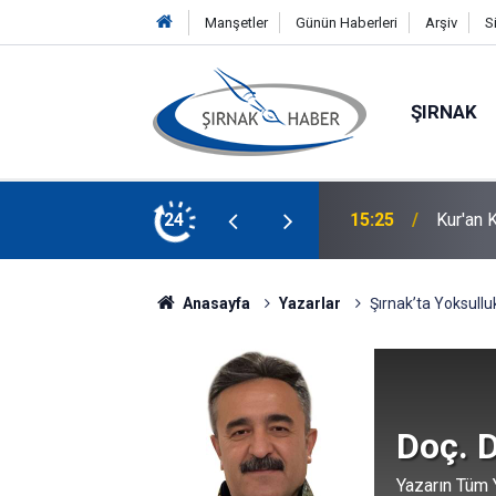
Manşetler
Günün Haberleri
Arşiv
S
ŞIRNAK
15:25
Kur'an 
24
15:02
Eğitmen
Anasayfa
Yazarlar
Şırnak’ta Yoksullu
Doç. D
Yazarın Tüm Y