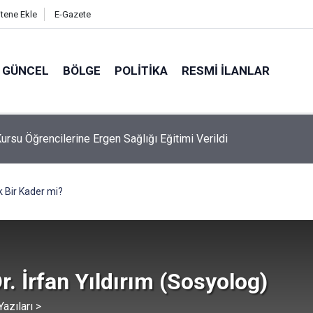
itene Ekle
E-Gazete
GÜNCEL
BÖLGE
POLITIKA
RESMI İLANLAR
Kursu Öğrencilerine Ergen Sağlığı Eğitimi Verildi
 Dalgıçtan Yaz Sezonu Boğulma Vakalarına Karşı Kritik Uyarılar
k Bir Kader mi?
r. İrfan Yıldırım (Sosyolog)
azıları >