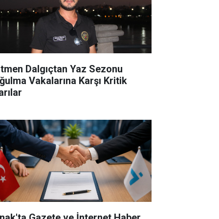
itmen Dalgıçtan Yaz Sezonu
ğulma Vakalarına Karşı Kritik
arılar
rnak'ta Gazete ve İnternet Haber