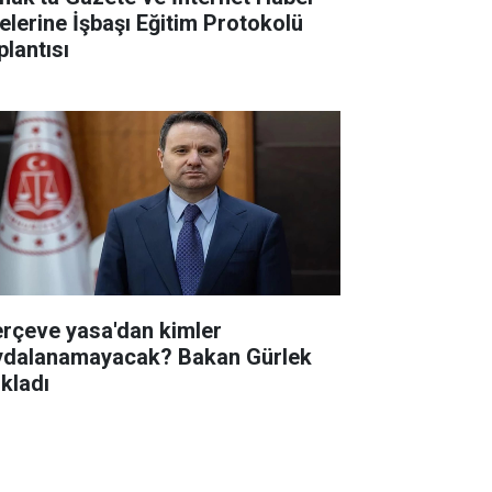
telerine İşbaşı Eğitim Protokolü
plantısı
erçeve yasa'dan kimler
ydalanamayacak? Bakan Gürlek
ıkladı