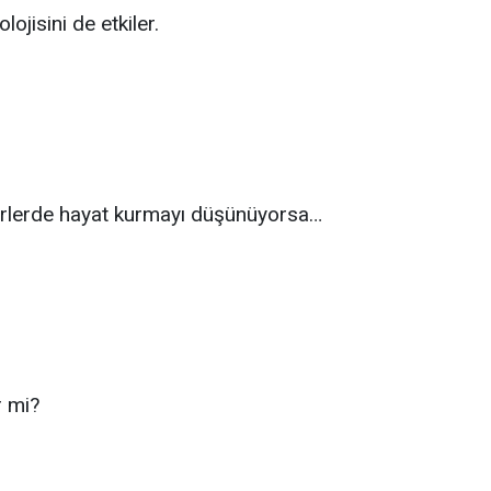
ojisini de etkiler.
hirlerde hayat kurmayı düşünüyorsa…
r mi?