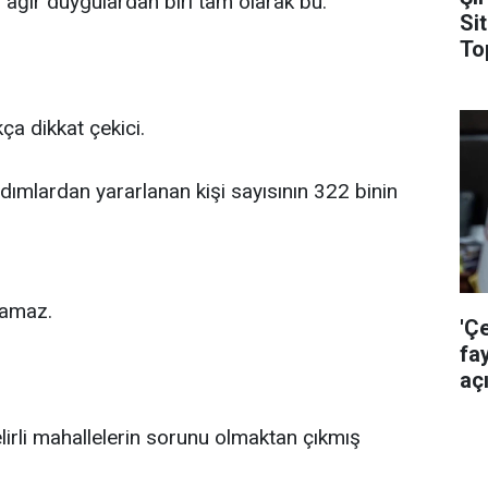
 ağır duygulardan biri tam olarak bu:
Si
To
ça dikkat çekici.
ardımlardan yararlanan kişi sayısının 322 binin
namaz.
'Ç
fa
aç
belirli mahallelerin sorunu olmaktan çıkmış