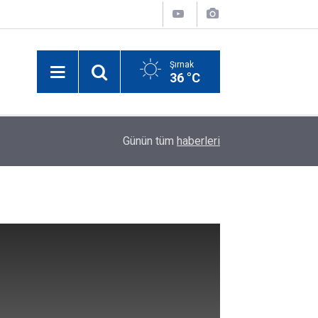
Şırnak
36 °C
Şırnak'ta Gazete ve İnternet Haber Sitelerine İş
14:52
Günün tüm
haberleri
Toplantısı