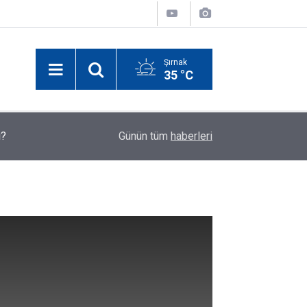
Şırnak
35 °C
12:06
Bakan Gürlek 2 çocuğun ölümünün ardındaki detayl
Günün tüm
haberleri