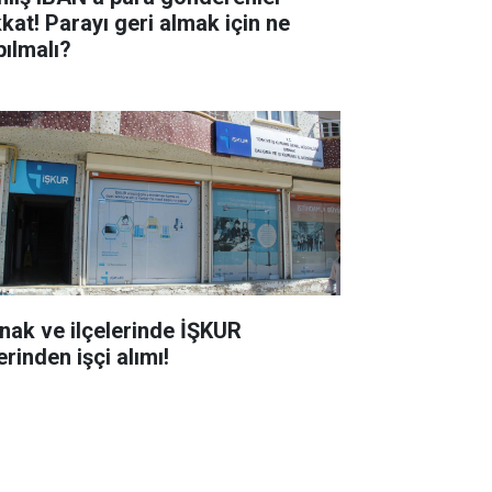
kkat! Parayı geri almak için ne
pılmalı?
rnak ve ilçelerinde İŞKUR
rinden işçi alımı!