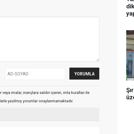
di
ya
Şı
veya imalar, inançlara saldırı içeren, imla kuralları ile
üze
flerle yazılmış yorumlar onaylanmamaktadır.