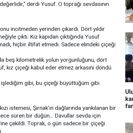
değerlidir," derdi Yusuf. O toprağı sevdasının
 onu incitmeden yerinden çıkardı. Dört yıldır
eğiyle çıktı. Kız kapıdan çıktığında Yusuf
dı, hiçbir iltifat etmedi. Sadece elindeki çiçeği
nda beş kilometrelik yolun yorgunluğunu, dört
suf, kız çiçeği kabul eder etmez arkasını döndü
 işlediğim gibi, bu çiçeği büyüttüğüm gibi
Ul
ka
far
zı istemesi, Şırnak’ın dağlarında yankılanan bir
gece süren bir düğün... Davullar sevda için
fine çekildi. Toprak, o gün sadece bir çiçeği
.