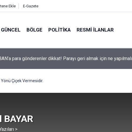
itene Ekle
E-Gazete
GÜNCEL
BÖLGE
POLITIKA
RESMI İLANLAR
ve ilçelerinde İŞKUR üzerinden işçi alımı!
 Yönü Çiçek Vermesidir.
l BAYAR
azıları >