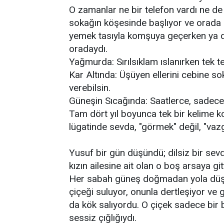
​O zamanlar ne bir telefon vardı ne de
sokağın köşesinde başlıyor ve orada bi
yemek tasıyla komşuya geçerken ya da
oradaydı.
​Yağmurda: Sırılsıklam ıslanırken tek tes
​Kar Altında: Üşüyen ellerini cebine s
verebilsin.
​Güneşin Sıcağında: Saatlerce, sadece b
​Tam dört yıl boyunca tek bir kelime
lügatinde sevda, "görmek" değil, "va
​Yusuf bir gün düşündü; dilsiz bir sevda
kızın ailesine ait olan o boş arsaya git
​Her sabah güneş doğmadan yola düşüy
çiçeği suluyor, onunla dertleşiyor ve
da kök salıyordu. O çiçek sadece bir bi
sessiz çığlığıydı.