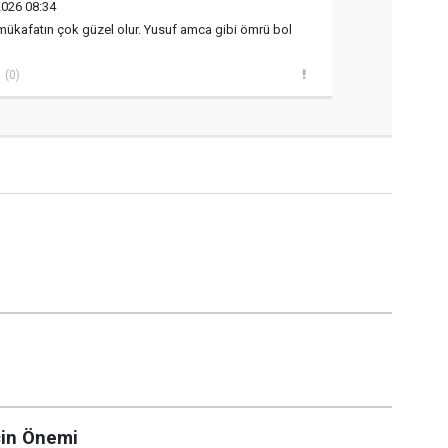
2026 08:34
mükafatın çok güzel olur. Yusuf amca gibi ömrü bol
(0)
çin Önemi