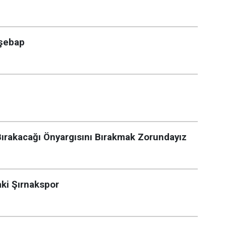
şşebap
Bırakacağı Önyargısını Bırakmak Zorundayız
aki Şırnakspor