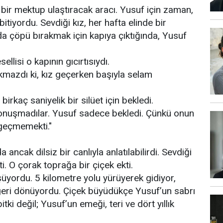
 bir mektup ulaştıracak aracı. Yusuf için zaman,
tiyordu. Sevdiği kız, her hafta elinde bir
 çöpü bırakmak için kapıya çıktığında, Yusuf
ellisi o kapının gıcırtısıydı.
okmazdı ki, kız geçerken başıyla selam
irkaç saniyelik bir silüet için bekledi.
 konuşmadılar. Yusuf sadece bekledi. Çünkü onun
zgeçmemekti."
 ancak dilsiz bir canlıyla anlatılabilirdi. Sevdiği
ti. O çorak toprağa bir çiçek ekti.
ordu. 5 kilometre yolu yürüyerek gidiyor,
 geri dönüyordu. Çiçek büyüdükçe Yusuf’un sabrı
tki değil; Yusuf’un emeği, teri ve dört yıllık