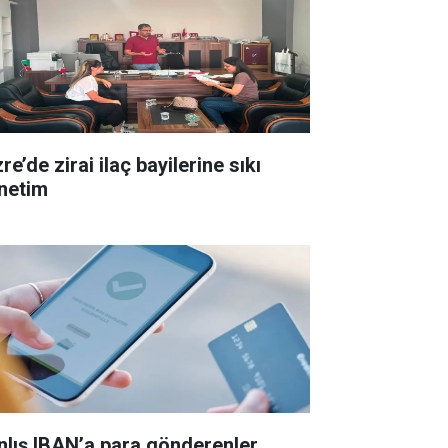
re’de zirai ilaç bayilerine sıkı
netim
nlış IBAN’a para gönderenler