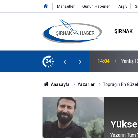
Manşetler
Günün Haberleri
Arşiv
S
ŞIRNAK
ikkat! Parayı geri almak için ne yapılmalı?
24
12:48
Şırnak 
Anasayfa
Yazarlar
Toprağın En Güzel
Yükse
Yazarın Tüm Y