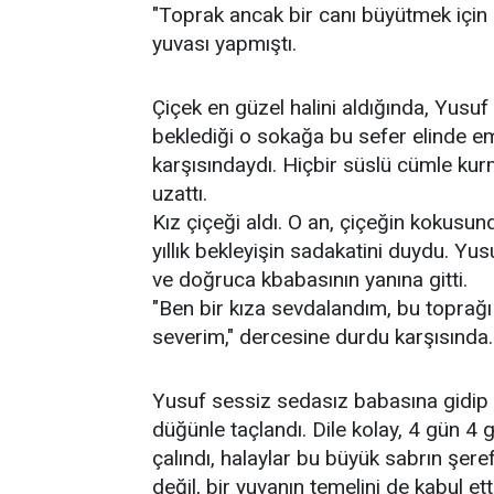
​"Toprak ancak bir canı büyütmek için 
yuvası yapmıştı.
​Çiçek en güzel halini aldığında, Yusuf
beklediği o sokağa bu sefer elinde em
karşısındaydı. Hiçbir süslü cümle kurma
uzattı.
​Kız çiçeği aldı. O an, çiçeğin kokusu
yıllık bekleyişin sadakatini duydu. Yu
ve doğruca kbabasının yanına gitti.
​"Ben bir kıza sevdalandım, bu toprağı
severim," dercesine durdu karşısında.
Yusuf sessiz sedasız babasına gidip kı
düğünle taçlandı. Dile kolay, 4 gün 4 
çalındı, halaylar bu büyük sabrın şere
değil, bir yuvanın temelini de kabul etti