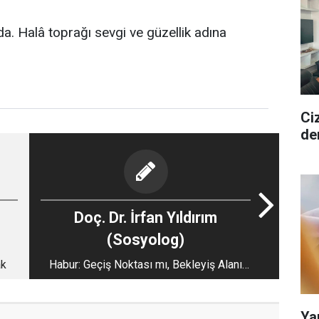
 Halâ toprağı sevgi ve güzellik adına
Ciz
de
Doç. Dr. İrfan Yıldırım
(Sosyolog)
ak
Habur: Geçiş Noktası mı, Bekleyiş Alanı
mı?
Ya